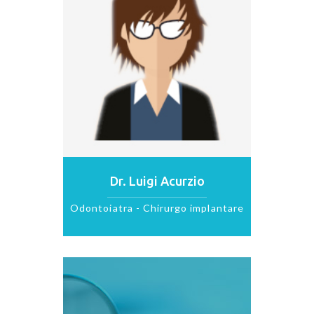
Dr. Roberto Acurzio
Odontoiatra - Chirurgo implantare