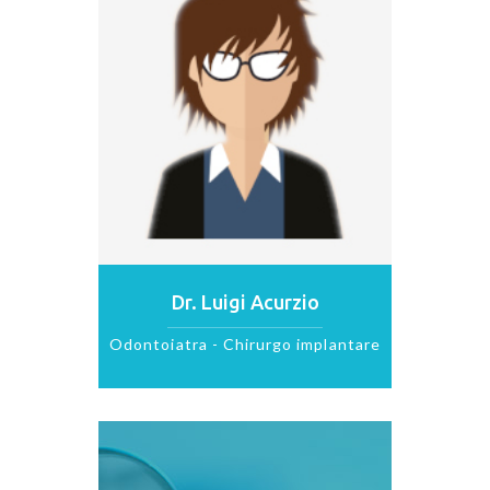
Dr. Luigi Acurzio
Odontoiatra - Chirurgo implantare