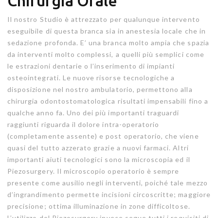
Chirurgia Orale
Il nostro Studio è attrezzato per qualunque intervento
eseguibile di questa branca sia in anestesia locale che in
sedazione profonda. E’ una branca molto ampia che spazia
da interventi molto complessi, a quelli più semplici come
le estrazioni dentarie o l’inserimento di impianti
osteointegrati. Le nuove risorse tecnologiche a
disposizione nel nostro ambulatorio, permettono alla
chirurgia odontostomatologica risultati impensabili fino a
qualche anno fa. Uno dei più importanti traguardi
raggiunti riguarda il dolore intra-operatorio
(completamente assente) e post operatorio, che viene
quasi del tutto azzerato grazie a nuovi farmaci. Altri
importanti aiuti tecnologici sono la microscopia ed il
Piezosurgery. Il microscopio operatorio è sempre
presente come ausilio negli interventi, poiché tale mezzo
d’ingrandimento permette incisioni circoscritte; maggiore
precisione; ottima illuminazione in zone difficoltose.
L’utilizzo del Piezosurgery invece segue tutti i requisiti di