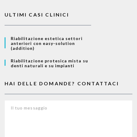
ULTIMI CASI CLINICI
Riabilitazione estetica settori
anteriori con easy-solution
(addition)
Riabilitazione protesica mista su
denti naturali e su impianti
HAI DELLE DOMANDE? CONTATTACI
Il tuo messaggio